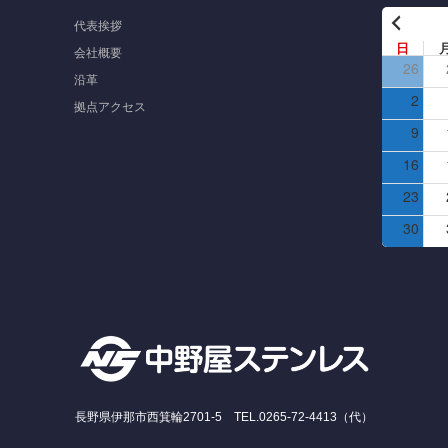
代表挨拶
日
会社概要
26
沿革
2
拠点アクセス
9
16
23
30
長野県伊那市西箕輪2701-5 TEL.0265-72-4413（代）