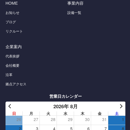
HOME
事業内容
お知らせ
設備一覧
ブログ
リクルート
企業案内
代表挨拶
会社概要
沿革
拠点アクセス
営業日カレンダー
2026年 8月
日
月
火
水
木
金
土
26
27
28
29
30
31
1
2
3
4
5
6
7
8