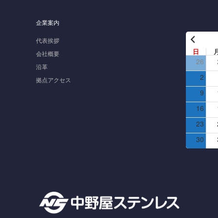
企業案内
代表挨拶
日
会社概要
26
沿革
2
拠点アクセス
9
16
23
30