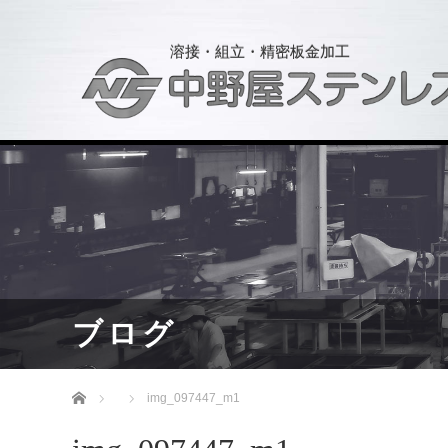
溶接・組立・精密板金加工
ブログ
ホーム
img_097447_m1