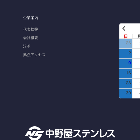
企業案内
代表挨拶
日
会社概要
26
沿革
2
拠点アクセス
9
16
23
30