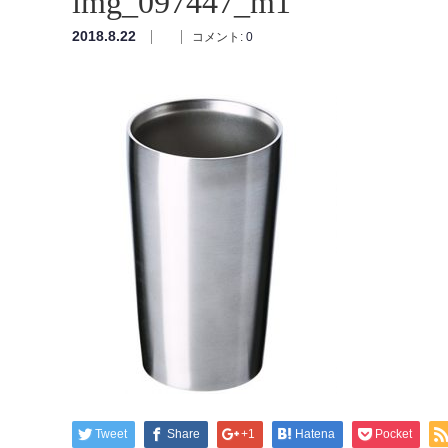
img_097447_m1
2018.8.22
コメント:
0
Tweet
Share
+1
Hatena
Pocket