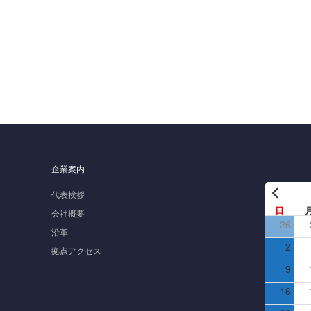
企業案内
代表挨拶
日
会社概要
26
沿革
2
拠点アクセス
9
16